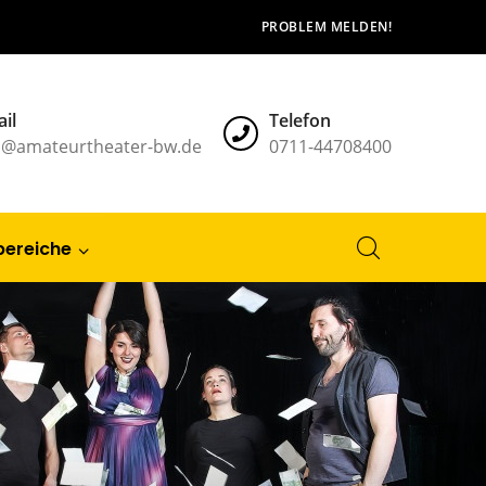
PROBLEM MELDEN!
il
Telefon
l@amateurtheater-bw.de
0711-44708400
bereiche