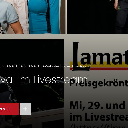
s
>
LAMATHEA
>
LAMATHEA-Salonfestival im Livestream!
val im Livestream!
PIN IT