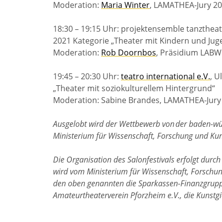
Moderation:
Maria Winter
, LAMATHEA-Jury 2
18:30 – 19:15 Uhr: projektensemble tanzthea
2021 Kategorie „Theater mit Kindern und Jug
Moderation:
Rob Doornbos
, Präsidium LABW
19:45 – 20:30 Uhr:
teatro international e.V.
, U
„Theater mit soziokulturellem Hintergrund“
Moderation: Sabine Brandes, LAMATHEA-Jur
Ausgelobt wird der Wettbewerb von der baden-wü
Ministerium für Wissenschaft, Forschung und Kuns
Die Organisation des Salonfestivals erfolgt du
wird vom Ministerium für Wissenschaft, Forschun
den oben genannten die Sparkassen-Finanzgrupp
Amateurtheaterverein Pforzheim e.V., die Kunstg