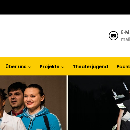
E-Ma
mai
Über uns
Projekte
Theaterjugend
Fach