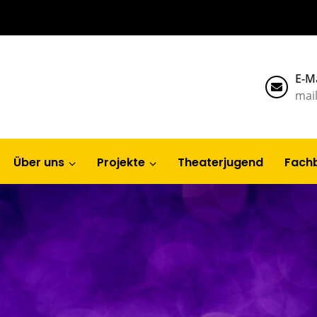
E-Ma
mai
Über uns
Projekte
Theaterjugend
Fach