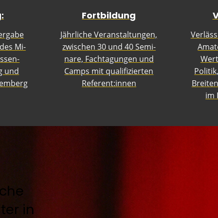
:
Fortbildung
V
r­ga­be
Jähr­li­che Ver­an­stal­tung­en,
Verläss
 des Mi­
zwi­schen 30 und 40 Se­mi­
Ama­te
s­sen­
na­re, Fach­ta­gung­en und
Wert­
ng und
Camps mit qua­li­fi­zier­ten
Politik
tem­berg
Re­fe­rent:innen
Brei­ten
im 
iche
er in