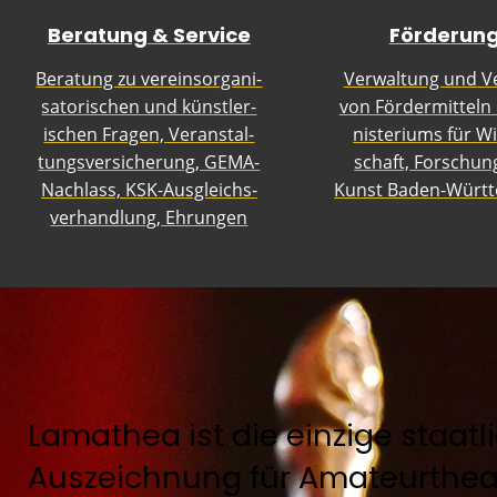
Be­ra­tung & Ser­vice
Förderung
Be­ra­tung zu ver­eins­or­ga­ni­
Ver­wal­tung und Ve
sa­to­ri­schen und künst­ler­
von För­der­mit­teln
isch­en Fra­gen, Ver­an­stal­
nis­ter­iums für Wi
tungs­ver­si­cher­ung, GE­MA-
schaft, For­schu
Nach­lass, KSK-Aus­gleichs­
Kunst Ba­den-Würt­
ver­han­dlung, Eh­run­gen
Lamathea ist die einzige staatl
Auszeichnung für Amateurtheat