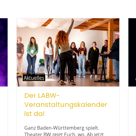
Aktuelles
Der LABW-
Veranstaltungskalender
ist da!
Ganz Baden-Württemberg spielt.
Theater BW zeigt Euch, wo. Ab jetzt