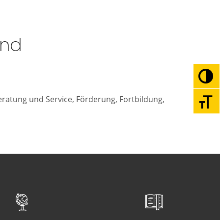
and
Umsc
ratung und Service, Förderung, Fortbildung,
Schri