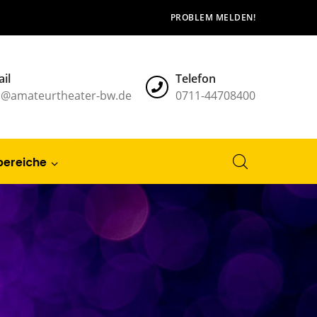
PROBLEM MELDEN!
il
Telefon
l@amateurtheater-bw.de
0711-44708400
bereiche