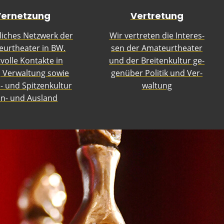
ernetzung
Vertretung
liches Netzwerk der
Wir ver­tret­en die In­te­res­
ur­the­a­ter in BW.
sen der Ama­teur­the­a­ter
vol­le Kon­tak­te in
und der Brei­ten­kul­tur ge­
, Ver­walt­ung so­wie
gen­ü­ber Po­li­tik und Ver­
- und Spit­zen­kul­tur
walt­ung
In- und Aus­land