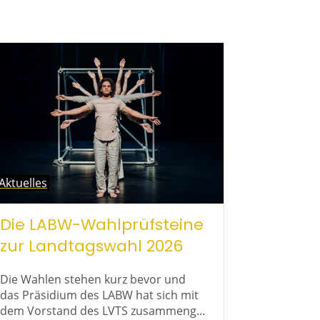
Aktuelles
Die LABW-Wahlprüfsteine
zur Landtagswahl 2026
Die Wahlen stehen kurz bevor und
das Präsidium des LABW hat sich mit
dem Vorstand des LVTS zusammeng...