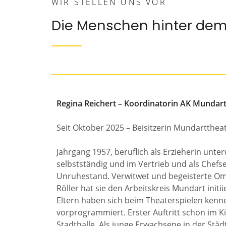
WIR STELLEN UNS VOR
Die Menschen hinter dem
Regina Reichert – Koordinatorin AK Munda
Seit Oktober 2025 – Beisitzerin Mundartthe
Jahrgang 1957, beruflich als Erzieherin unt
selbstständig und im Vertrieb und als Chefse
Unruhestand. Verwitwet und begeisterte O
Röller hat sie den Arbeitskreis Mundart initi
Eltern haben sich beim Theaterspielen kenn
vorprogrammiert. Erster Auftritt schon im K
Stadthalle. Als junge Erwachsene in der Stä