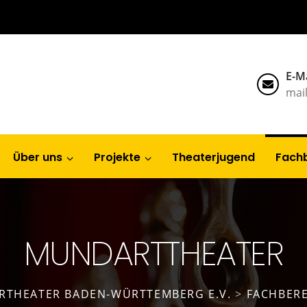
E-Ma
mai
Über uns
Projekte
Theaterjugend
Fach
MUNDARTTHEATER
RTHEATER BADEN-WÜRTTEMBERG E.V.
>
FACHBERE