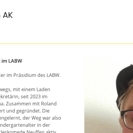
 AK
rt im LABW
ater im Präsidium des LABW.
erwegs, mit einem Laden
kretärin, seit 2023 im
ma. Zusammen mit Roland
iert und gegründet. Die
engelernt, der Weg war also
indergartenalter in der
dtleskomede Neuffen aktiv,