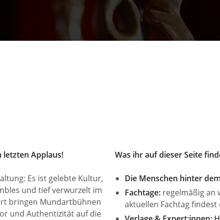
 letzten Applaus!
Was ihr auf dieser Seite find
tung: Es ist gelebte Kultur,
Die Menschen hinter de
bles und tief verwurzelt im
Fachtage:
regelmäßig an 
dert bringen Mundartbühnen
aktuellen Fachtag findest
r und Authentizität auf die
Verlage & Expert:innen:
H