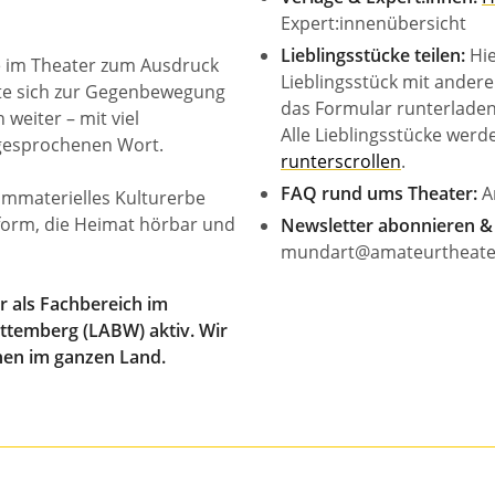
Expert:innenübersicht
Lieblingsstücke teilen:
Hie
e im Theater zum Ausdruck
Lieblingsstück mit ander
te sich zur Gegenbewegung
das Formular runterladen.
 weiter – mit viel
Alle Lieblingsstücke werde
 gesprochenen Wort.
runterscrollen
.
FAQ rund ums Theater:
An
s Immaterielles Kulturerbe
form, die Heimat hörbar und
Newsletter abonnieren &
mundart@amateurtheate
r als Fachbereich im
temberg (LABW) aktiv. Wir
nen im ganzen Land.