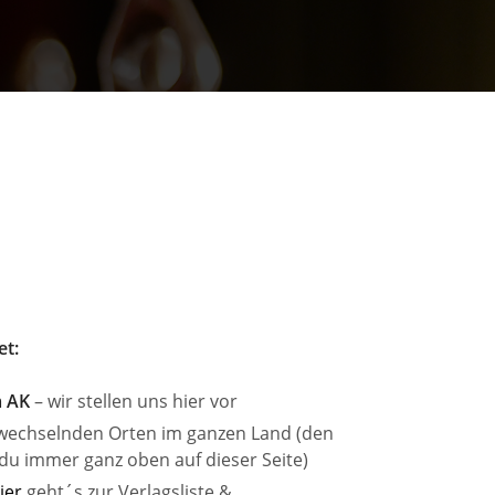
et:
m AK
– wir stellen uns hier vor
wechselnden Orten im ganzen Land (den
 du immer ganz oben auf dieser Seite)
ier
geht´s zur Verlagsliste &