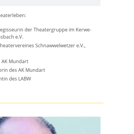
heaterleben:
 Regisseurin der Theatergruppe im Kerwe-
sbach e.V.
heatervereines Schnawwelwetzer e.V.,
im AK Mundart
orin des AK Mundart
entin des LABW