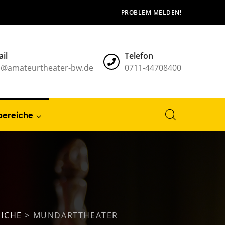
PROBLEM MELDEN!
il
Telefon
l@amateurtheater-bw.de
0711-44708400
bereiche
ICHE
>
MUNDARTTHEATER