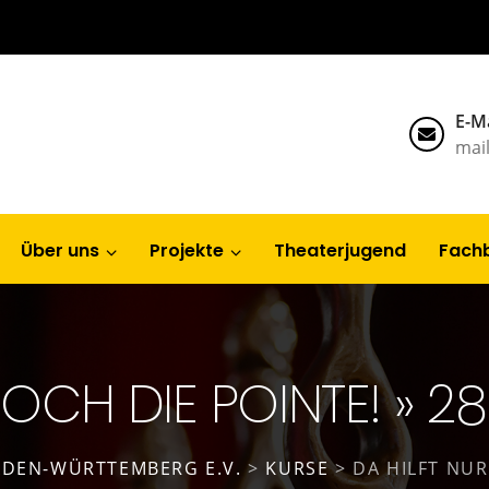
E-Ma
mai
Über uns
Projekte
Theaterjugend
Fach
OCH DIE POINTE! » 2
DEN-WÜRTTEMBERG E.V.
>
KURSE
>
DA HILFT NUR