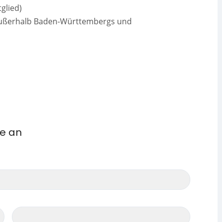
glied)
 außerhalb Baden-Württembergs und
me an