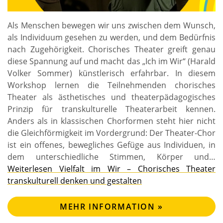
a
v
Als Menschen bewegen wir uns zwischen dem Wunsch,
i
als Individuum gesehen zu werden, und dem Bedürfnis
g
nach Zugehörigkeit. Chorisches Theater greift genau
a
diese Spannung auf und macht das „Ich im Wir“ (Harald
t
Volker Sommer) künstlerisch erfahrbar. In diesem
Workshop lernen die Teilnehmenden chorisches
i
Theater als ästhetisches und theaterpädagogisches
o
Prinzip für transkulturelle Theaterarbeit kennen.
n
Anders als in klassischen Chorformen steht hier nicht
die Gleichförmigkeit im Vordergrund: Der Theater-Chor
ist ein offenes, bewegliches Gefüge aus Individuen, in
dem unterschiedliche Stimmen, Körper und…
Weiterlesen
Vielfalt im Wir – Chorisches Theater
transkulturell denken und gestalten
MEHR INFORMATION »