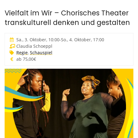
e
S
Vielfalt im Wir – Chorisches Theater
e
transkulturell denken und gestalten
a
r
Sa., 3. Oktober, 10:00
-
So., 4. Oktober, 17:00
c
Claudia Schoeppl
Regie
,
Schauspiel
h
ab 75,00€
a
n
d
V
i
e
w
s
N