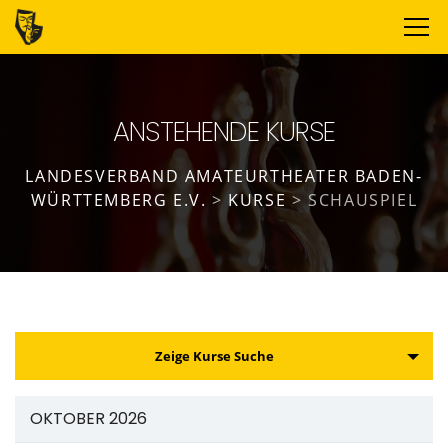
ANSTEHENDE KURSE
LANDESVERBAND AMATEURTHEATER BADEN-
WÜRTTEMBERG E.V.
>
KURSE
>
SCHAUSPIEL
K
Zeige Kurse Suche
u
r
OKTOBER 2026
s