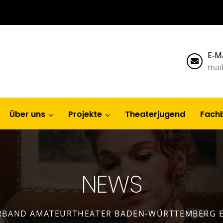
E-Ma
mai
Über uns
Projekte
Theaterjugend
Fach
NEWS
RBAND AMATEURTHEATER BADEN-WÜRTTEMBERG E