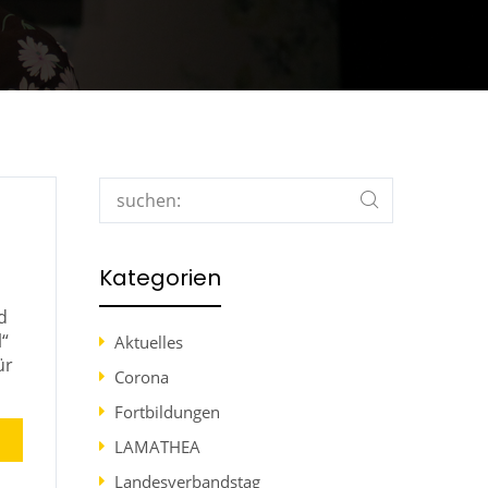
Search
Kategorien
d
l“
Aktuelles
ür
Corona
Fortbildungen
LAMATHEA
Landesverbandstag