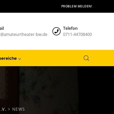
PROBLEM MELDEN!
il
Telefon
l@amateurtheater-bw.de
0711-44708400
bereiche
.V.
>
NEWS