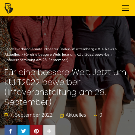
Landesverband Amateurtheater Baden-Württemberg e.V.
>
News
>
Aktuelles
>
Für eine bessere Welt: Jetzt um KULT2022 bewerben
(Infoveranstaltung am 28. September)
Für eine bessere Welt: Jetzt um
KULT2022 bewerben
(Infoveranstaltung am 28.
September)
7. September 2022
Aktuelles
0