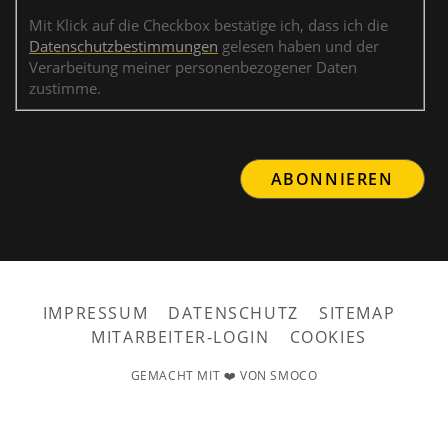
Mit Klick auf die Checkbox bestätige ich, dass ich die
Datenschutzbestimmungen
gelesen haben und der
Verarbeitung meiner personenbezogener Daten
zustimme.
IMPRESSUM
DATENSCHUTZ
SITEMAP
MITARBEITER-LOGIN
COOKIES
GEMACHT MIT ❤️ VON SMOCO