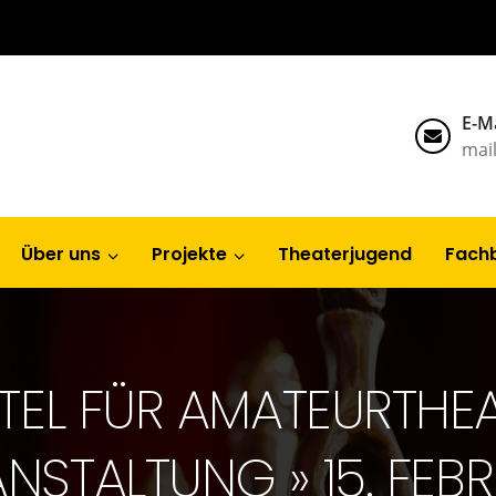
E-Ma
mai
Über uns
Projekte
Theaterjugend
Fach
TEL FÜR AMATEURTHEA
NSTALTUNG » 15. FEB