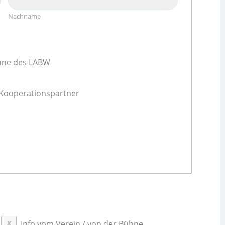
Nachname
hne des LABW
 Kooperationspartner
Info vom Verein / von der Bühne