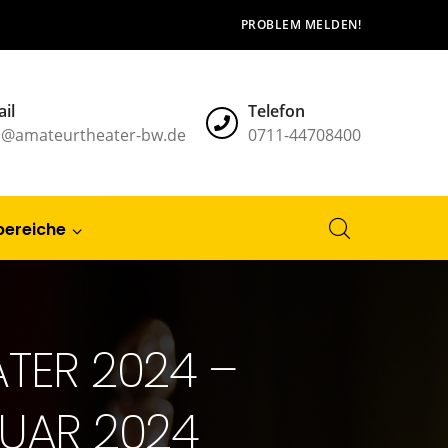
PROBLEM MELDEN!
il
Telefon
l@amateurtheater-bw.de
0711-44708400
bereiche
TER 2024 –
RUAR 2024