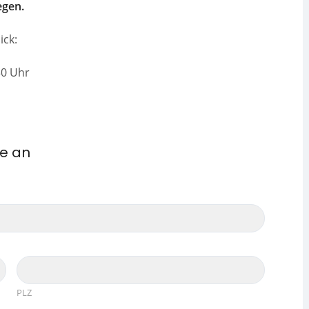
egen.
ick:
:30 Uhr
me an
PLZ