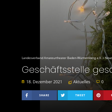
Landesverband Amateurtheater Baden-Württemberg e.V.
>
New
Geschäftsstelle ges
18. Dezember 2021
Aktuelles
0
SHARE
TWEET