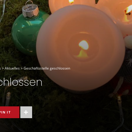
s
>
Aktuelles
>
Geschäftsstelle geschlossen
chlossen
PIN IT