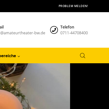
PROBLEM MELDEN!
il
Telefon
l@amateurtheater-bw.de
0711-44708400
bereiche