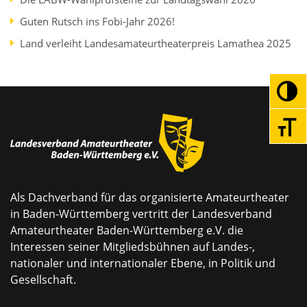
Guten Rutsch ins Fobi-Jahr 2026!
Land verleiht Landesamateurtheaterpreis Lamathea 2025
Umsc
Schri
Als Dachverband für das organisierte Amateurtheater
in Baden-Württemberg vertritt der Landesverband
Amateurtheater Baden-Württemberg e.V. die
Interessen seiner Mitgliedsbühnen auf Landes-,
nationaler und internationaler Ebene, in Politik und
Gesellschaft.