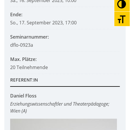
Sa., 16. September 2023, 10:00
Umsc
Ende:
Schri
So., 17. September 2023, 17:00
Seminarnummer:
dflo-0923a
Max. Plätze:
20 Teilnehmende
REFERENT:IN
Daniel Floss
Erziehungswissenschaftler und Theaterpädagoge;
Wien (A)