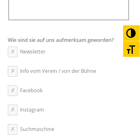
Umsc
Wie sind sie auf uns aufmerksam geworden?
Schri
Newsletter
Info vom Verein / von der Bühne
Facebook
Instagram
Suchmaschine