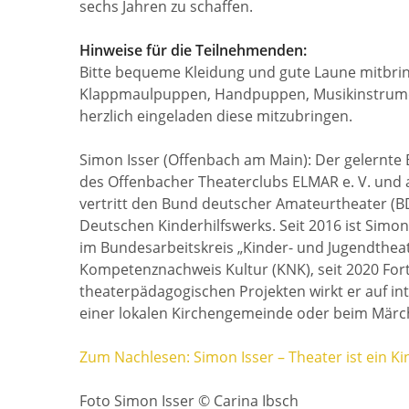
sechs Jahren zu schaffen.
Hinweise für die Teilnehmenden:
Bitte bequeme Kleidung und gute Laune mitbring
Klappmaulpuppen, Handpuppen, Musikinstrument
herzlich eingeladen diese mitzubringen.
Simon Isser (Offenbach am Main): Der gelernte 
des Offenbacher Theaterclubs ELMAR e. V. und ar
vertritt den Bund deutscher Amateurtheater (BDA
Deutschen Kinderhilfswerks. Seit 2016 ist Simon 
im Bundesarbeitskreis „Kinder- und Jugendtheate
Kompetenznachweis Kultur (KNK), seit 2020 Fort
theaterpädagogischen Projekten wirkt er auf in
einer lokalen Kirchengemeinde oder beim Märc
Zum Nachlesen: Simon Isser – Theater ist ein K
Foto Simon Isser © Carina Ibsch