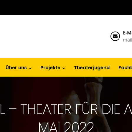
E-Ma
mai
Über uns
Projekte
Theaterjugend
Fach
L – THEATER FÜR DIE A
MAI 2022