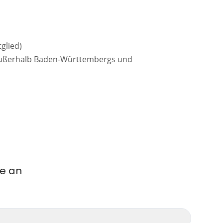
glied)
 außerhalb Baden-Württembergs und
me an