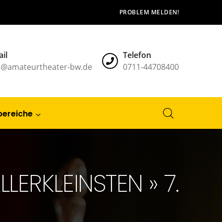
PROBLEM MELDEN!
il
Telefon
l@amateurtheater-bw.de
0711-44708400
bereiche
LLERKLEINSTEN » 7.