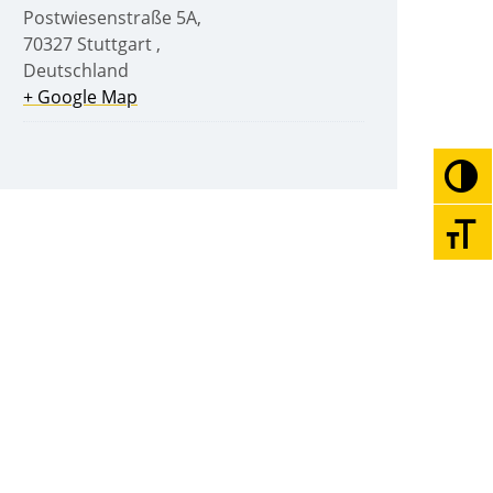
Postwiesenstraße 5A
,
70327
Stuttgart
,
Deutschland
+ Google Map
Umsc
Schri