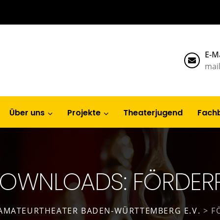
E-Ma
mai
Über uns
Projekte
Theaterjugend
Fach
- DOWNLOADS: FÖRDERR
AMATEURTHEATER BADEN-WÜRTTEMBERG E.V.
>
F