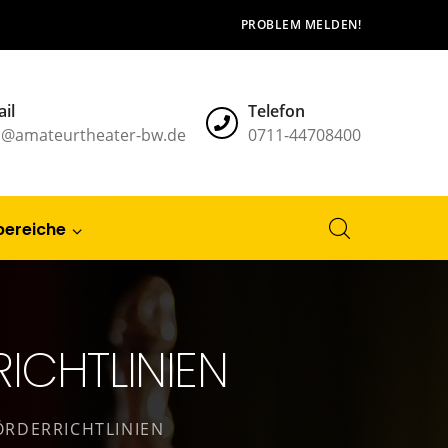
PROBLEM MELDEN!
il
Telefon
l@amateurtheater-bw.de
0711-44708400
bereiche
ICHTLINIEN
ÖRDERRICHTLINIEN