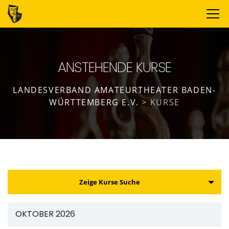
ANSTEHENDE KURSE
LANDESVERBAND AMATEURTHEATER BADEN-
WÜRTTEMBERG E.V.
>
KURSE
K
Zeige Kurse Suche
u
r
OKTOBER 2026
s