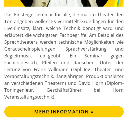
a
v
Das Einsteigerseminar für alle, die mal im Theater den
i
Ton angeben wollen! Es vermittelt Grundlagen für den
g
Live-Einsatz, klärt, welche Technik benötigt wird und
a
erläutert die wichtigsten Fachbegriffe. Am Beispiel des
t
Sprechtheaters werden technische Möglichkeiten wie
Geräuscheinspielungen, Sprachverstärkung und
i
Begleitmusik ein-geübt. Ein Seminar gegen
o
Fachchinesisch, Pfeifen und Rauschen. Unter der
n
Leitung von Frank Willmann (Dipl.-Ing. Theater- und
Veranstaltungstechnik, langjähriger Produktionsleiter
an verschiedenen Theatern) und David Horn (Diplom-
Toningenieur, Geschäftsführer bei Horn
Veranstaltungstechnik).
MEHR INFORMATION »