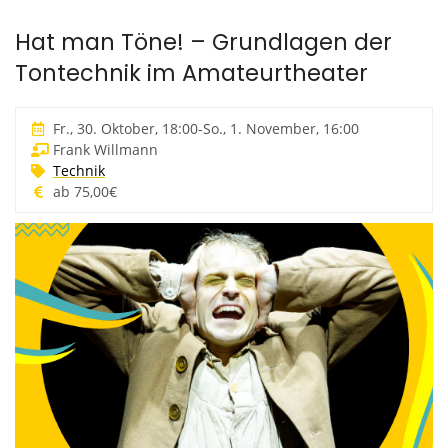
e
S
Hat man Töne! – Grundlagen der
e
Tontechnik im Amateurtheater
a
r
Fr., 30. Oktober, 18:00
-
So., 1. November, 16:00
c
Frank Willmann
Technik
h
ab 75,00€
a
n
d
V
i
e
w
s
N