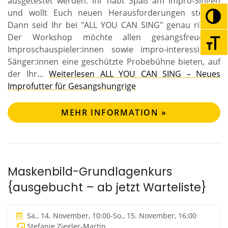
ausgetestet werden. Ihr habt Spaß am Impro-Singen
und wollt Euch neuen Herausforderungen stellen?
Umsc
Dann seid Ihr bei "ALL YOU CAN SING" genau richtig!
Der Workshop möchte allen gesangsfreudigen
Schri
Improschauspieler:innen sowie impro-interessierten
Sänger:innen eine geschützte Probebühne bieten, auf
der Ihr…
Weiterlesen
ALL YOU CAN SING – Neues
Improfutter für Gesangshungrige
MEHR INFORMATION »
Maskenbild-Grundlagenkurs
{ausgebucht – ab jetzt Warteliste}
Sa., 14. November, 10:00
-
So., 15. November, 16:00
Stefanie Ziegler-Martin